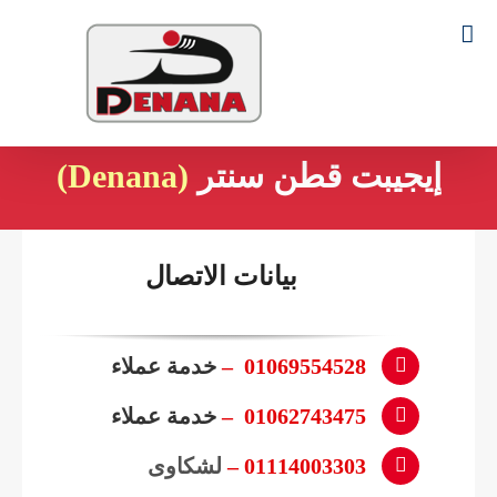
Ski
t
Search
conten
for:
إيجيبت قطن سنتر
(Denana)
بيانات الاتصال
01069554528 –
خدمة عملاء
01062743475 –
خدمة عملاء
01114003303 –
لشكاوى