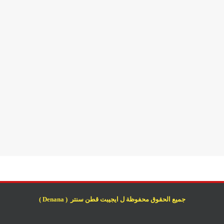
جميع الحقوق محفوظة ل ايجيبت قطن سنتر ( Denana )