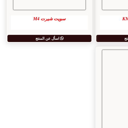
سويت شيرت M4
تج
اسأل عن المنتج