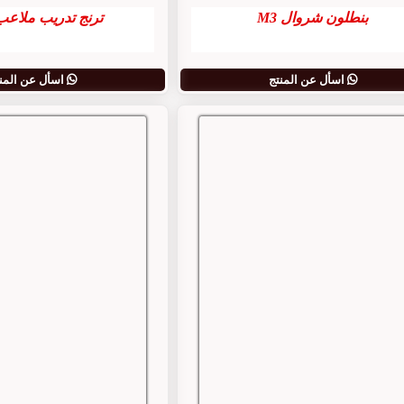
بنطلون شروال M3
ترنج تدريب ملاعب M2
اسأل عن المنتج
اسأل عن المن