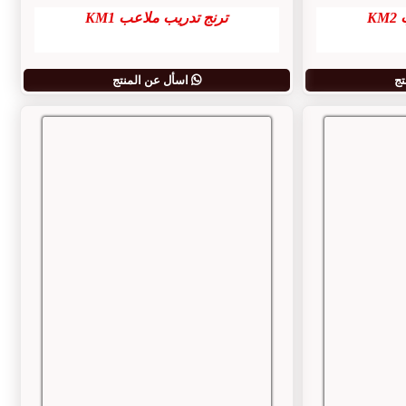
K
ترنج تدريب ملاعب KM1
تج
اسأل عن المنتج