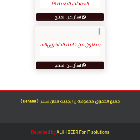
العيادات الطبية f5
اسأل عن المنتج
بنطلون من خامة الداكرونm9
اسأل عن المنتج
جميع الحقوق محفوظة ل ايجيبت قطن سنتر ( Denana )
Develped by
ALKHBEER For IT solutions