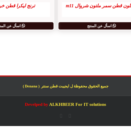
لون قطن سمر ملتون شروال m11
ترنج ليكرا قطن خروج
اسأل عن المنتج
اسأل عن المن
جميع الحقوق محفوظة ل ايجيبت قطن سنتر ( Denana )
Develped by
ALKHBEER For IT solutions
Whatsapp
Facebook