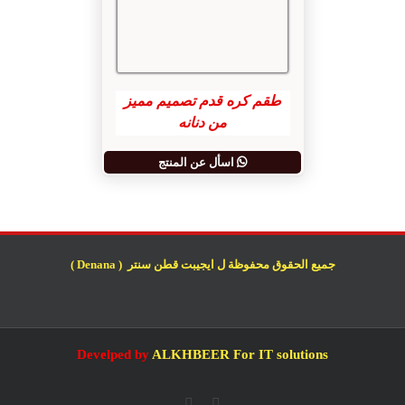
طقم كره قدم تصميم مميز
من دنانه
اسأل عن المنتج
جميع الحقوق محفوظة ل ايجيبت قطن سنتر ( Denana )
Develped by
ALKHBEER For IT solutions
Whatsapp
Facebook