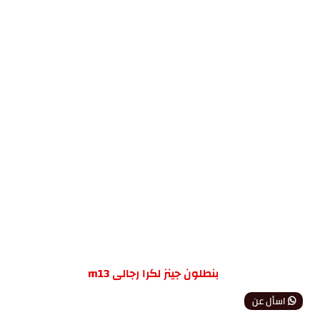
بنطلون جينز لكرا رجالى m13
اسأل عن
المنتج