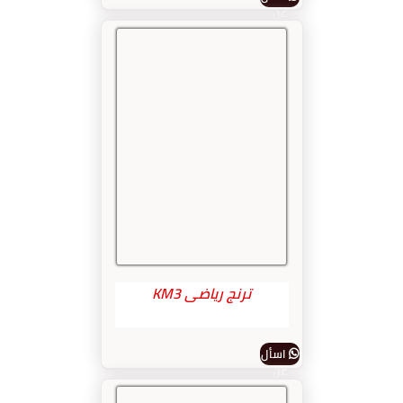
عن
المنتج
ترنج رياضى KM3
اسأل
عن
المنتج