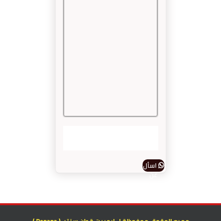
اسأل
عن
المنتج
جميع الحقوق محفوظة ل ايجيبت قطن سنتر ( Denana )