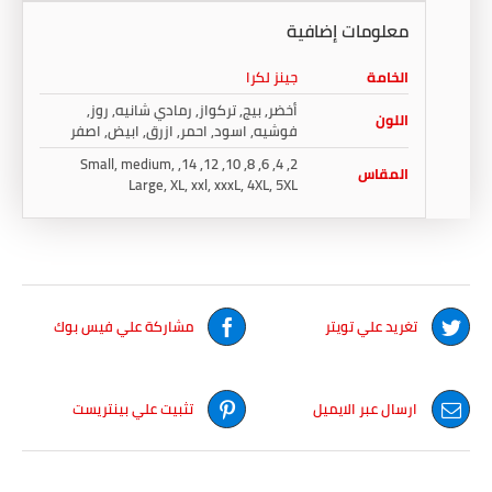
معلومات إضافية
الخامة
جينز لكرا
أخضر, بيج, تركواز, رمادي شانيه, روز,
اللون
فوشيه, اسود, احمر, ازرق, ابيض, اصفر
2, 4, 6, 8, 10, 12, 14, Small, medium,
المقاس
Large, XL, xxl, xxxL, 4XL, 5XL
تغريد علي تويتر
مشاركة علي فيس بوك
ارسال عبر الايميل
تثبيت علي بينتريست