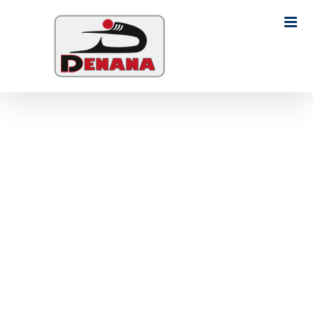
Ski
t
Search
conten
for: