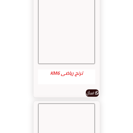
ترنج رياضى KM6
اسأل
عن
المنتج