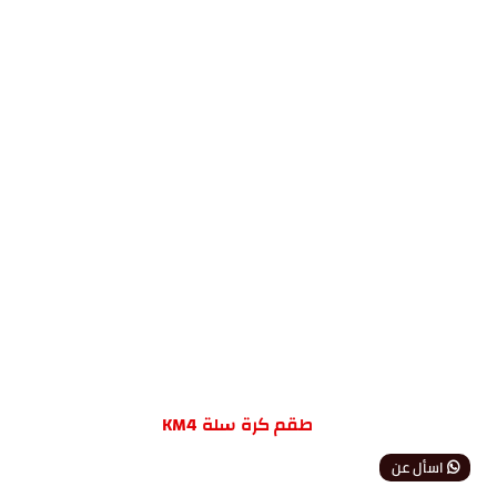
طقم كرة سلة KM4
اسأل عن
المنتج