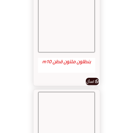
بنطلون ملتون قطن m10
اسأل
عن
المنتج