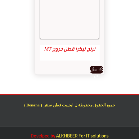
ترنج ليكرا قطن خروج M7
اسأل
عن
المنتج
جميع الحقوق محفوظة ل ايجيبت قطن سنتر ( Denana )
Develped by
ALKHBEER For IT solutions