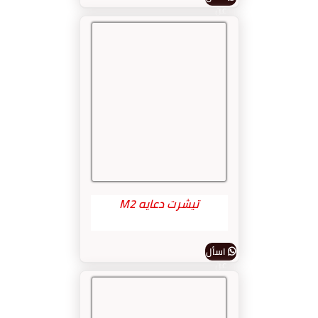
عن
المنتج
تيشرت دعايه M2
اسأل
عن
المنتج