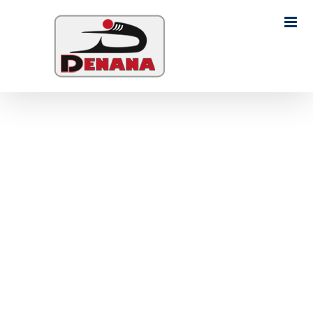
Ski
t
Search
conten
for: