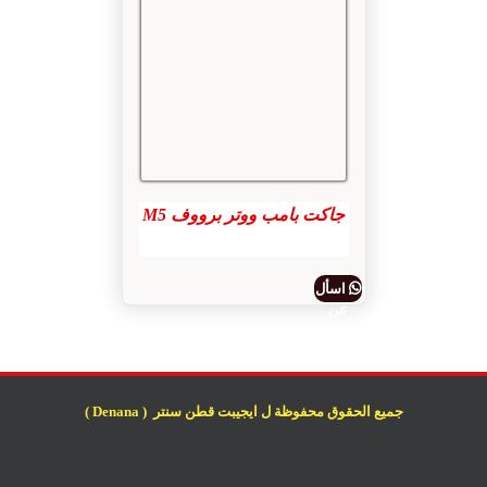
جاكت بامب ووتر برووف M5
اسأل
عن
المنتج
جميع الحقوق محفوظة ل ايجيبت قطن سنتر ( Denana )