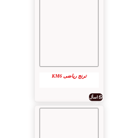
ترنج رياضى KM6
اسأل
عن
المنتج