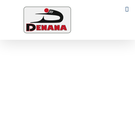
Ski
t
Search
conten
for: