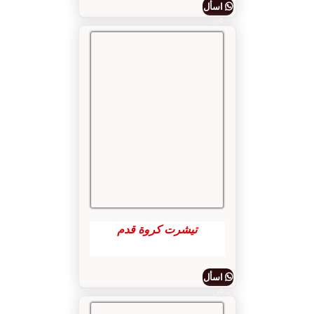
اسأل
عن
المنتج
تيشرت كروة قدم
اسأل
عن
المنتج