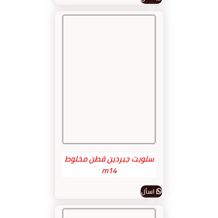
عن
المنتج
سلوبت جبردين قطن مخلوط
m14
اسأل
عن
المنتج