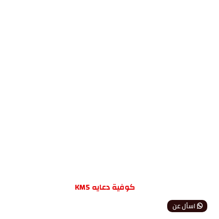
كوفية دعايه KM5
اسأل عن
المنتج