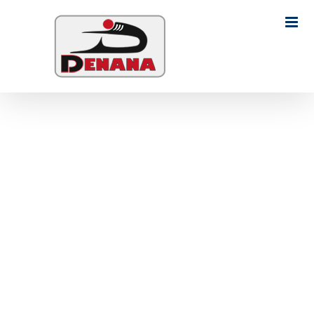
Ski
t
Search
conten
for: