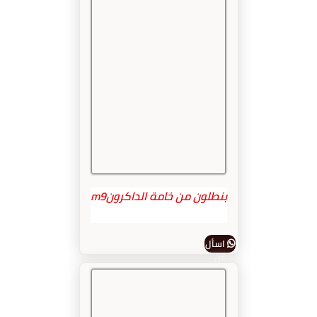
بنطلون من خامة الداكرونm9
اسأل
عن
المنتج