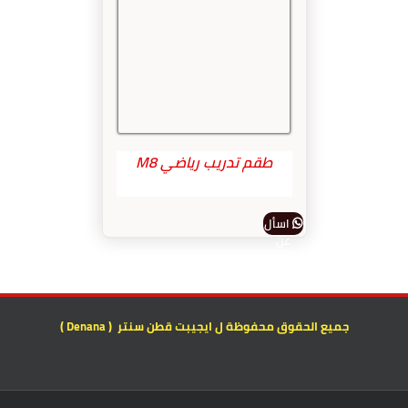
طقم تدريب رياضي M8
اسأل
عن
المنتج
جميع الحقوق محفوظة ل ايجيبت قطن سنتر ( Denana )