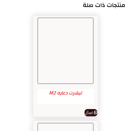
منتجات ذات صلة
تيشرت دعايه M2
اسأل
عن
المنتج