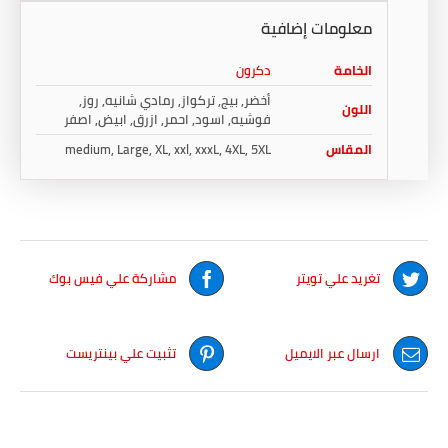
معلومات إضافية
الخامة
دكرون
أخضر, بيج, تركواز, رمادي شانيه, روز,
اللون
فوشيه, اسود, احمر, ازرق, ابيض, اصفر
المقاس
medium, Large, XL, xxl, xxxL, 4XL, 5XL
تغريد علي تويتر
مشاركة علي فيس بوك
ارسال عبر الايميل
تثبيت علي بينتريست