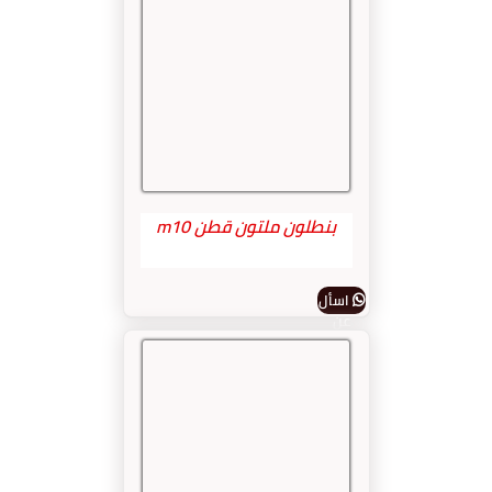
بنطلون ملتون قطن m10
اسأل
عن
المنتج