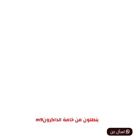
بنطلون من خامة الداكرونm9
اسأل عن
المنتج