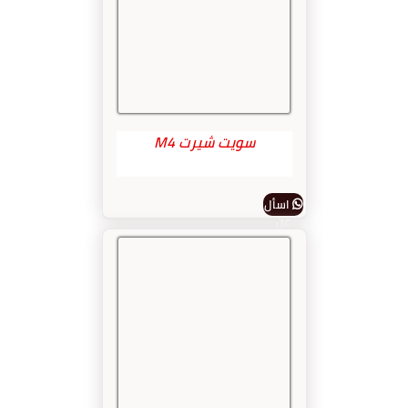
سويت شيرت M4
اسأل
عن
المنتج