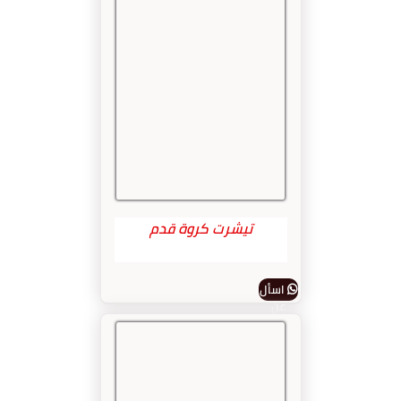
تيشرت كروة قدم
اسأل
عن
المنتج