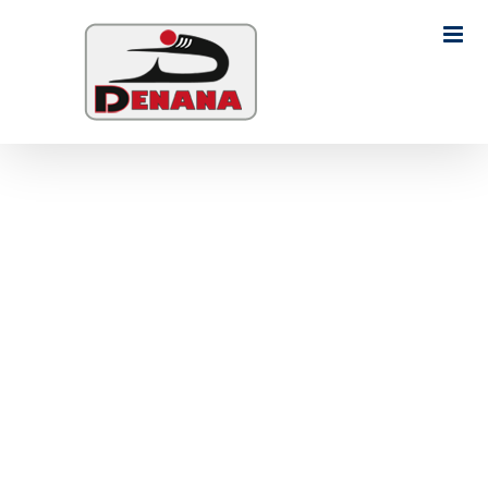
Ski
t
Search
conten
for: