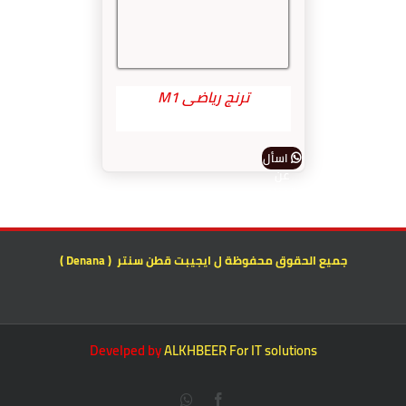
ترنج رياضى M1
اسأل
عن
المنتج
جميع الحقوق محفوظة ل ايجيبت قطن سنتر ( Denana )
Develped by
ALKHBEER For IT solutions
Whatsapp
Facebook