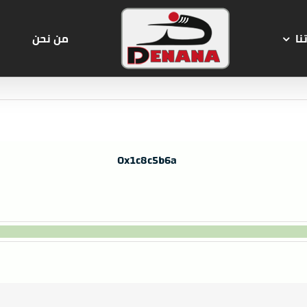
نا
من نحن
0x1c8c5b6a