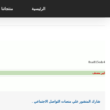
Search
Ski
for:
t
الرئيسية
منتجاتنا
conten
0xa815edc4
غير مصنف
شارك المنشور علي منصات التواصل الاجتماعي .