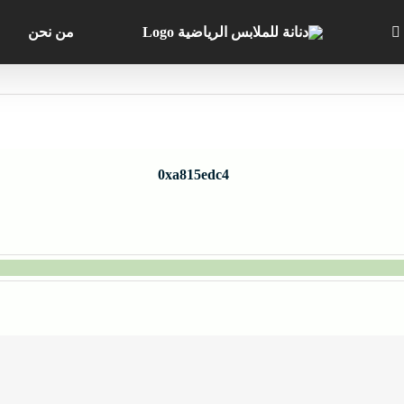
من نحن
0xa815edc4